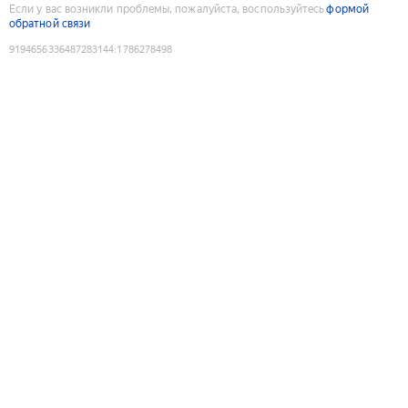
Если у вас возникли проблемы, пожалуйста, воспользуйтесь
формой
обратной связи
9194656336487283144
:
1786278498