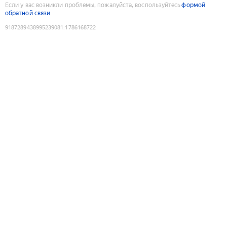
Если у вас возникли проблемы, пожалуйста, воспользуйтесь
формой
обратной связи
9187289438995239081
:
1786168722