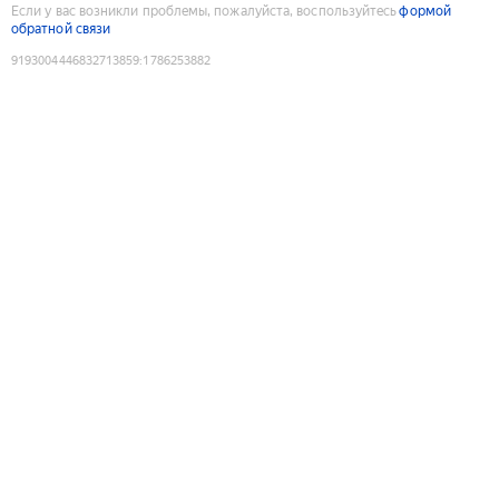
Если у вас возникли проблемы, пожалуйста, воспользуйтесь
формой
обратной связи
9193004446832713859
:
1786253882