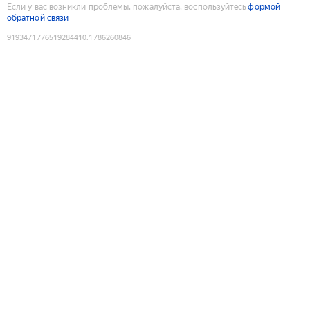
Если у вас возникли проблемы, пожалуйста, воспользуйтесь
формой
обратной связи
9193471776519284410
:
1786260846