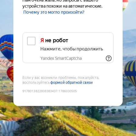
Нам очень жаль, но запросы с вашего
устройства похожи на автоматические.
Почему это могло произойти?
Я не робот
Нажмите, чтобы продолжить
Yandex SmartCaptcha
Если у вас возникли проблемы, пожалуйста,
воспользуйтесь
формой обратной связи
9178013822808383437
:
1786030505