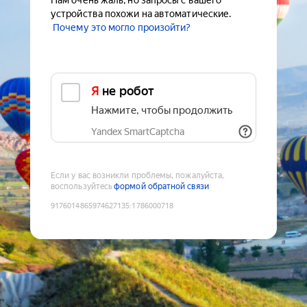
Нам очень жаль, но запросы с вашего
устройства похожи на автоматические.
Почему это могло произойти?
Я не робот
Нажмите, чтобы продолжить
Yandex SmartCaptcha
Если у вас возникли проблемы, пожалуйста,
воспользуйтесь
формой обратной связи
9176014865974627135
:
1786000718