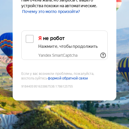
Нам очень жаль, но запросы с вашего
устройства похожи на автоматические.
Почему это могло произойти?
Я не робот
Нажмите, чтобы продолжить
Yandex SmartCaptcha
Если у вас возникли проблемы, пожалуйста,
воспользуйтесь
формой обратной связи
9184405951633867538
:
1786125755