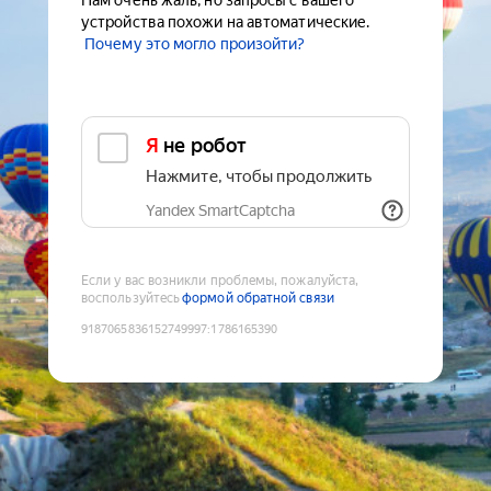
Нам очень жаль, но запросы с вашего
устройства похожи на автоматические.
Почему это могло произойти?
Я не робот
Нажмите, чтобы продолжить
Yandex SmartCaptcha
Если у вас возникли проблемы, пожалуйста,
воспользуйтесь
формой обратной связи
9187065836152749997
:
1786165390