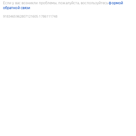
Если у вас возникли проблемы, пожалуйста, воспользуйтесь
формой
обратной связи
9183465962807121605
:
1786111748