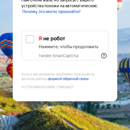
Нам очень жаль, но запросы с вашего
устройства похожи на автоматические.
Почему это могло произойти?
Я не робот
Нажмите, чтобы продолжить
Yandex SmartCaptcha
Если у вас возникли проблемы, пожалуйста,
воспользуйтесь
формой обратной связи
9177767684539729086
:
1786026837