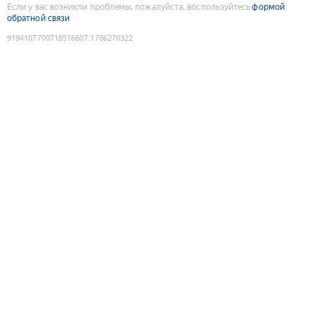
Если у вас возникли проблемы, пожалуйста, воспользуйтесь
формой
обратной связи
9194107700718516607
:
1786270322