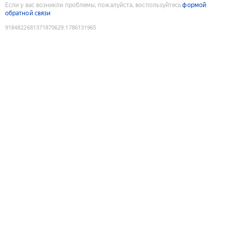
Если у вас возникли проблемы, пожалуйста, воспользуйтесь
формой
обратной связи
9184822681371870629
:
1786131965