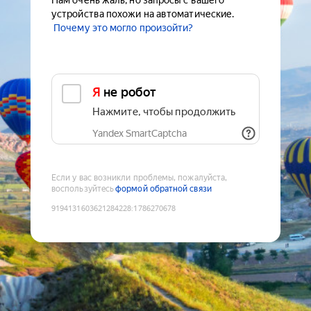
Нам очень жаль, но запросы с вашего
устройства похожи на автоматические.
Почему это могло произойти?
Я не робот
Нажмите, чтобы продолжить
Yandex SmartCaptcha
Если у вас возникли проблемы, пожалуйста,
воспользуйтесь
формой обратной связи
9194131603621284228
:
1786270678