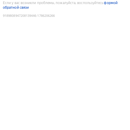
Если у вас возникли проблемы, пожалуйста, воспользуйтесь
формой
обратной связи
9189808947208139446
:
1786206266