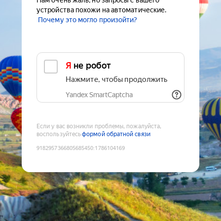
Нам очень жаль, но запросы с вашего
устройства похожи на автоматические.
Почему это могло произойти?
Я не робот
Нажмите, чтобы продолжить
Yandex SmartCaptcha
Если у вас возникли проблемы, пожалуйста,
воспользуйтесь
формой обратной связи
9182957366805685450
:
1786104169