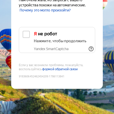
Нам очень жаль, но запросы с вашего
устройства похожи на автоматические.
Почему это могло произойти?
Я не робот
Нажмите, чтобы продолжить
Yandex SmartCaptcha
Если у вас возникли проблемы, пожалуйста,
воспользуйтесь
формой обратной связи
9183606452462454209
:
1786113841