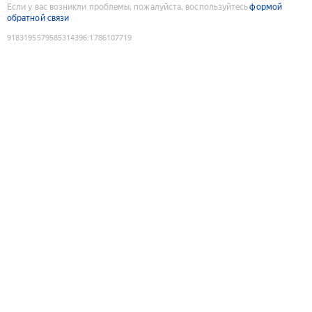
Если у вас возникли проблемы, пожалуйста, воспользуйтесь
формой
обратной связи
9183195579585314396
:
1786107719