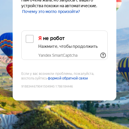
Нам очень жаль, но запросы с вашего
устройства похожи на автоматические.
Почему это могло произойти?
Я не робот
Нажмите, чтобы продолжить
Yandex SmartCaptcha
Если у вас возникли проблемы, пожалуйста,
воспользуйтесь
формой обратной связи
9188344679041504940
:
1786184446