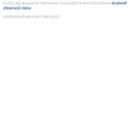
Если у вас возникли проблемы, пожалуйста, воспользуйтесь
формой
обратной связи
9184976519315801539
:
1786134257