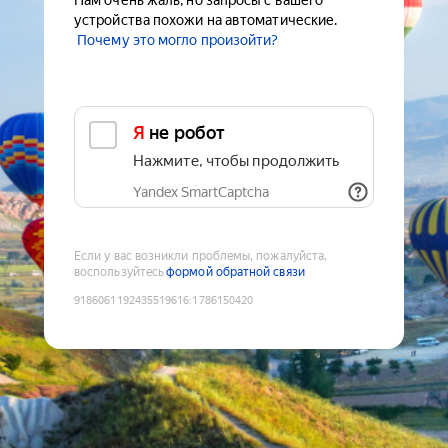
Нам очень жаль, но запросы с вашего
устройства похожи на автоматические.
Почему это могло произойти?
Я не робот
Нажмите, чтобы продолжить
Yandex SmartCaptcha
Если у вас возникли проблемы, пожалуйста,
воспользуйтесь
формой обратной связи
9186061192435519616
:
1786150420