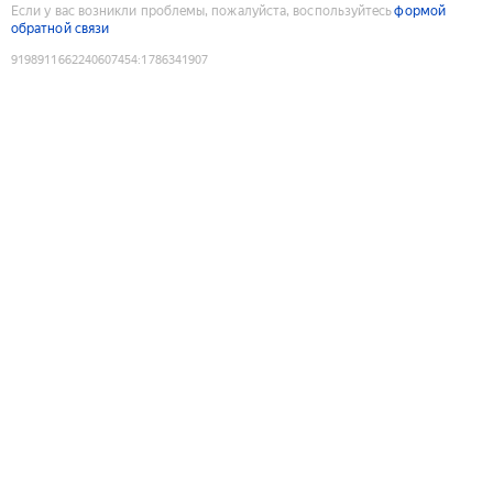
Если у вас возникли проблемы, пожалуйста, воспользуйтесь
формой
обратной связи
9198911662240607454
:
1786341907