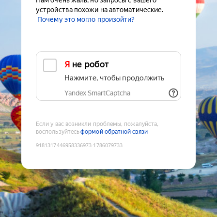
Нам очень жаль, но запросы с вашего
устройства похожи на автоматические.
Почему это могло произойти?
Я не робот
Нажмите, чтобы продолжить
Yandex SmartCaptcha
Если у вас возникли проблемы, пожалуйста,
воспользуйтесь
формой обратной связи
9181317446958336973
:
1786079733