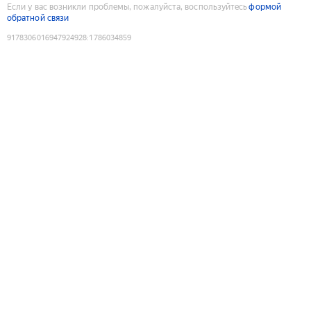
Если у вас возникли проблемы, пожалуйста, воспользуйтесь
формой
обратной связи
9178306016947924928
:
1786034859