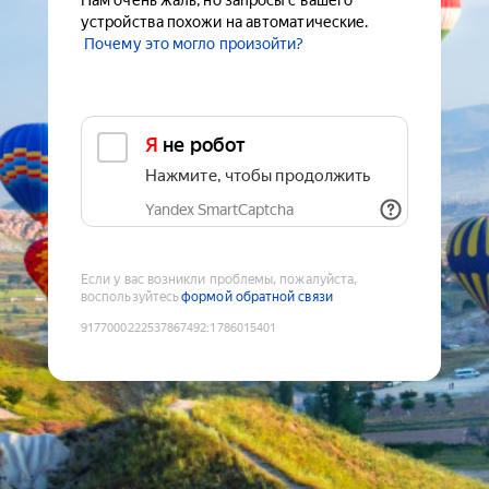
Нам очень жаль, но запросы с вашего
устройства похожи на автоматические.
Почему это могло произойти?
Я не робот
Нажмите, чтобы продолжить
Yandex SmartCaptcha
Если у вас возникли проблемы, пожалуйста,
воспользуйтесь
формой обратной связи
9177000222537867492
:
1786015401