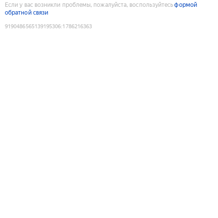
Если у вас возникли проблемы, пожалуйста, воспользуйтесь
формой
обратной связи
9190486565139195306
:
1786216363