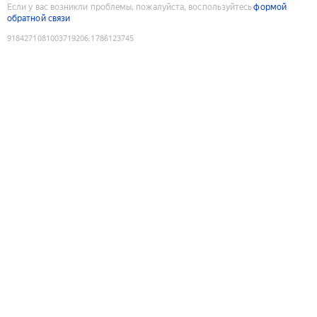
Если у вас возникли проблемы, пожалуйста, воспользуйтесь
формой
обратной связи
9184271081003719206
:
1786123745