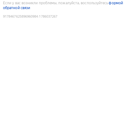
Если у вас возникли проблемы, пожалуйста, воспользуйтесь
формой
обратной связи
9178467625896960984
:
1786037267