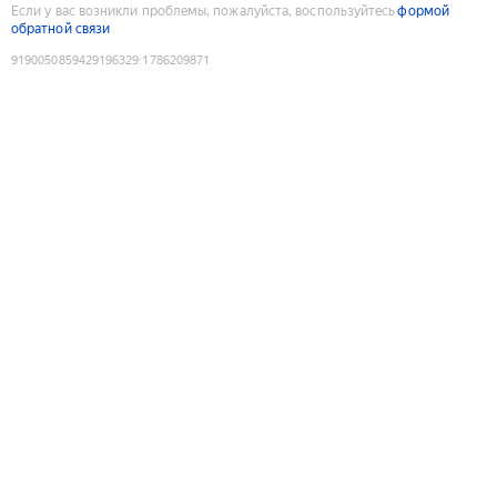
Если у вас возникли проблемы, пожалуйста, воспользуйтесь
формой
обратной связи
9190050859429196329
:
1786209871