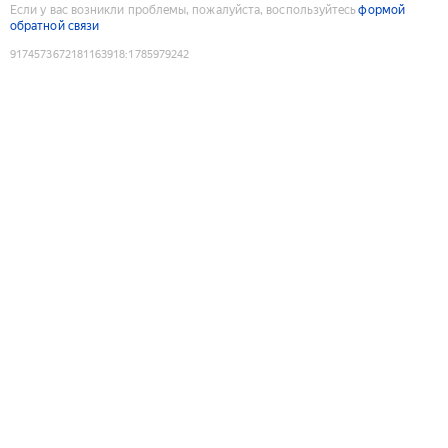
Если у вас возникли проблемы, пожалуйста, воспользуйтесь
формой
обратной связи
9174573672181163918
:
1785979242