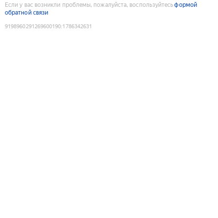
Если у вас возникли проблемы, пожалуйста, воспользуйтесь
формой
обратной связи
9198960291269600190
:
1786342631