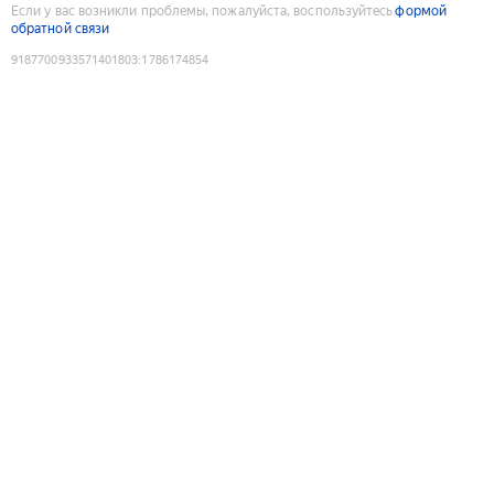
Если у вас возникли проблемы, пожалуйста, воспользуйтесь
формой
обратной связи
9187700933571401803
:
1786174854