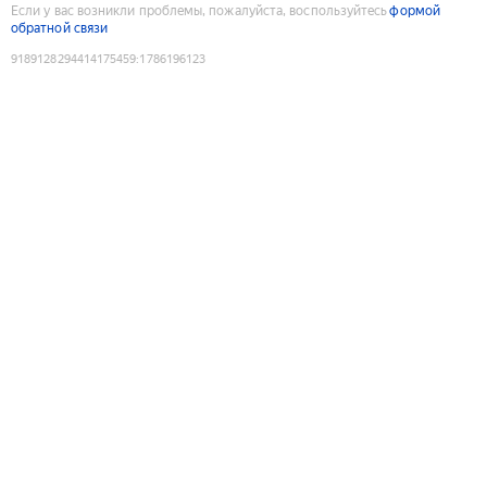
Если у вас возникли проблемы, пожалуйста, воспользуйтесь
формой
обратной связи
9189128294414175459
:
1786196123