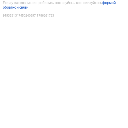
Если у вас возникли проблемы, пожалуйста, воспользуйтесь
формой
обратной связи
9193531317450240597
:
1786261733