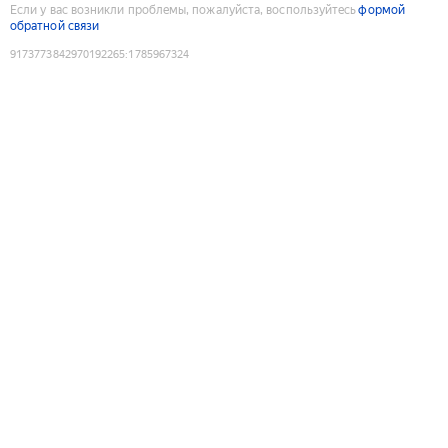
Если у вас возникли проблемы, пожалуйста, воспользуйтесь
формой
обратной связи
9173773842970192265
:
1785967324