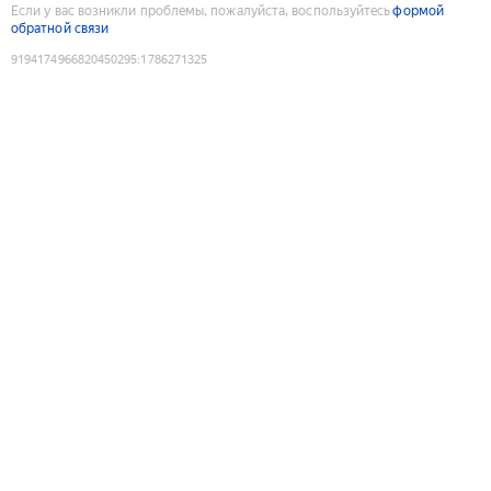
Если у вас возникли проблемы, пожалуйста, воспользуйтесь
формой
обратной связи
9194174966820450295
:
1786271325