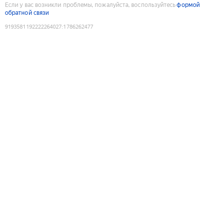
Если у вас возникли проблемы, пожалуйста, воспользуйтесь
формой
обратной связи
9193581192222264027
:
1786262477