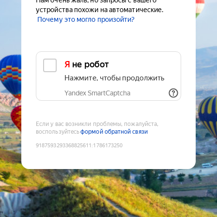
Нам очень жаль, но запросы с вашего
устройства похожи на автоматические.
Почему это могло произойти?
Я не робот
Нажмите, чтобы продолжить
Yandex SmartCaptcha
Если у вас возникли проблемы, пожалуйста,
воспользуйтесь
формой обратной связи
9187593293368825611
:
1786173250