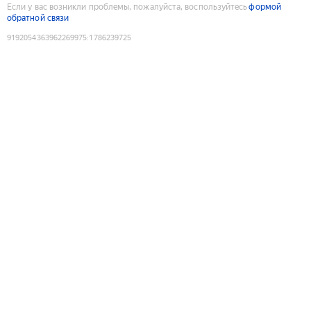
Если у вас возникли проблемы, пожалуйста, воспользуйтесь
формой
обратной связи
9192054363962269975
:
1786239725