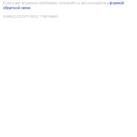
Если у вас возникли проблемы, пожалуйста, воспользуйтесь
формой
обратной связи
9189032322767174032
:
1786194693