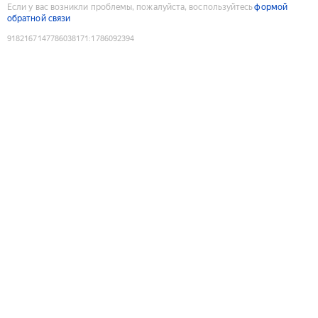
Если у вас возникли проблемы, пожалуйста, воспользуйтесь
формой
обратной связи
9182167147786038171
:
1786092394