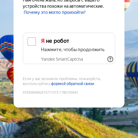
Нам очень жаль, но запросы с вашего
устройства похожи на автоматические.
Почему это могло произойти?
Я не робот
Нажмите, чтобы продолжить
Yandex SmartCaptcha
Если у вас возникли проблемы, пожалуйста,
воспользуйтесь
формой обратной связи
9183069682415711373
:
1786105843