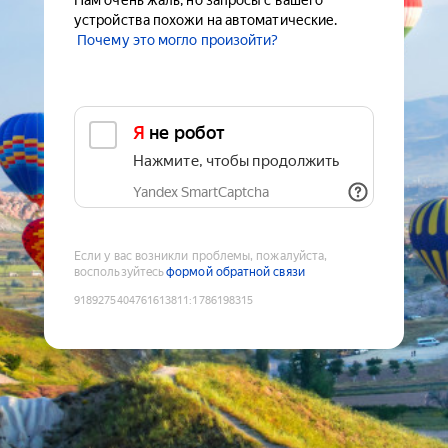
Нам очень жаль, но запросы с вашего
устройства похожи на автоматические.
Почему это могло произойти?
Я не робот
Нажмите, чтобы продолжить
Yandex SmartCaptcha
Если у вас возникли проблемы, пожалуйста,
воспользуйтесь
формой обратной связи
9189275404761613811
:
1786198315