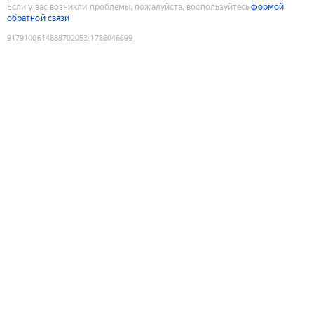
Если у вас возникли проблемы, пожалуйста, воспользуйтесь
формой
обратной связи
9179100614888702053
:
1786046699