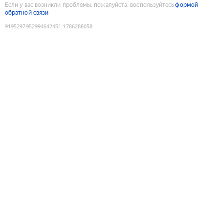
Если у вас возникли проблемы, пожалуйста, воспользуйтесь
формой
обратной связи
9195297952994642451
:
1786288058