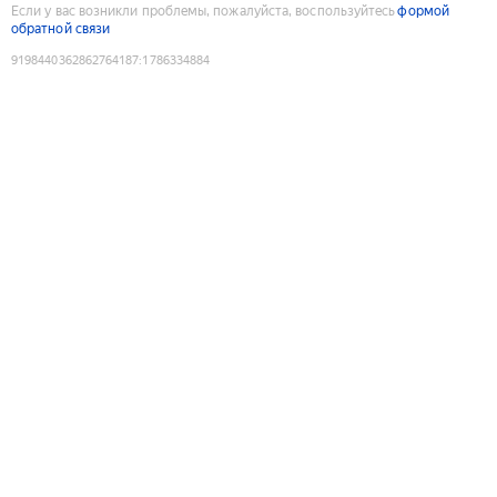
Если у вас возникли проблемы, пожалуйста, воспользуйтесь
формой
обратной связи
9198440362862764187
:
1786334884