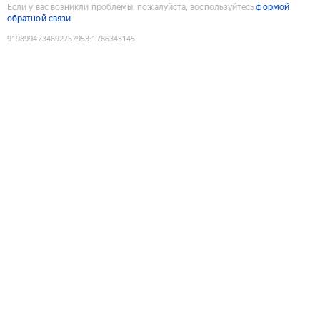
Если у вас возникли проблемы, пожалуйста, воспользуйтесь
формой
обратной связи
9198994734692757953
:
1786343145