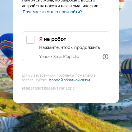
Нам очень жаль, но запросы с вашего
устройства похожи на автоматические.
Почему это могло произойти?
Я не робот
Нажмите, чтобы продолжить
Yandex SmartCaptcha
Если у вас возникли проблемы, пожалуйста,
воспользуйтесь
формой обратной связи
9186584308713566840
:
1786158215