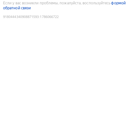
Если у вас возникли проблемы, пожалуйста, воспользуйтесь
формой
обратной связи
9180444340908871593
:
1786066722