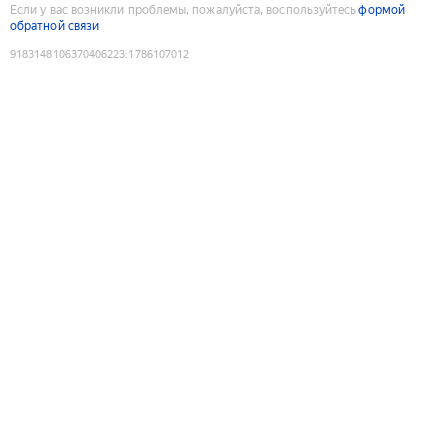
Если у вас возникли проблемы, пожалуйста, воспользуйтесь
формой
обратной связи
9183148106370406223
:
1786107012