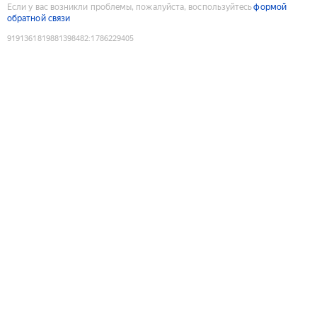
Если у вас возникли проблемы, пожалуйста, воспользуйтесь
формой
обратной связи
9191361819881398482
:
1786229405